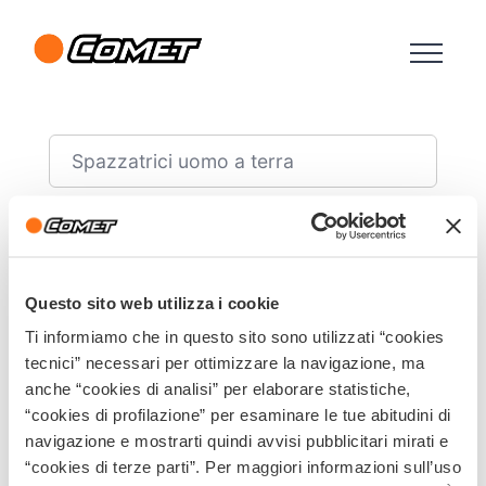
Spazzatrici uomo a terra
Spazzatrici | Comet Cleaning
Questo sito web utilizza i cookie
spazzatrice
La
è una macchina in grado di
Ti informiamo che in questo sito sono utilizzati “cookies
qualsiasi superficie
spazzare su
tecnici” necessari per ottimizzare la navigazione, ma
pavimentata
interna ed esterna, come
anche “cookies di analisi” per elaborare statistiche,
ceramica, gres porcellanato, marmo, cemento,
“cookies di profilazione” per esaminare le tue abitudini di
materiali resilienti e moquette, raccogliendo
navigazione e mostrarti quindi avvisi pubblicitari mirati e
nello stesso momento sia lo sporco grossolano
che la polvere fine. Una spazzatrice può essere
“cookies di terze parti”. Per maggiori informazioni sull’uso