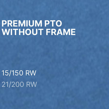
PREMIUM PTO
WITHOUT FRAME
15/150 RW
21/200 RW
23/200 TWN
30/170 TWN