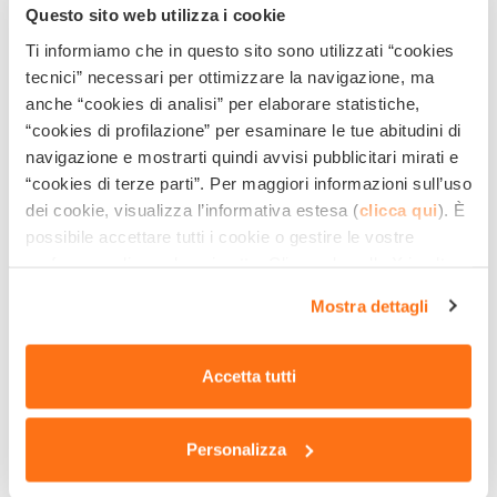
Dimensioni imballo (cm)
48x60x87
Questo sito web utilizza i cookie
Ti informiamo che in questo sito sono utilizzati “cookies
N° di motori
2
tecnici” necessari per ottimizzare la navigazione, ma
anche “cookies di analisi” per elaborare statistiche,
Depressione colonna (kPa/mm H₂O)
22/2200
“cookies di profilazione” per esaminare le tue abitudini di
navigazione e mostrarti quindi avvisi pubblicitari mirati e
Volume fusto (l)
65
“cookies di terze parti”. Per maggiori informazioni sull’uso
dei cookie, visualizza l’informativa estesa (
clicca qui
). È
possibile accettare tutti i cookie o gestire le vostre
preferenze cliccando qui sotto. Cliccando sulla X in alto a
ACCESSORI STANDARD
destra del presente banner verranno mantenute le
Mostra dettagli
impostazioni predefinite che non consentono l’utilizzo di
ACCESSORI OPTIONAL
cookie o altri strumenti di tracciamento diversi dai
tecnici.
Accetta tutti
VANTAGGI
Personalizza
DOCUMENTAZIONE