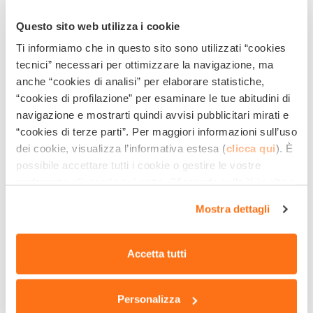
Dimensioni imballo (cm)
70x91x141
Questo sito web utilizza i cookie
Ti informiamo che in questo sito sono utilizzati “cookies
N° di motori
3
tecnici” necessari per ottimizzare la navigazione, ma
anche “cookies di analisi” per elaborare statistiche,
Depressione colonna (kPa/mm
24/2400
“cookies di profilazione” per esaminare le tue abitudini di
H₂O)
navigazione e mostrarti quindi avvisi pubblicitari mirati e
“cookies di terze parti”. Per maggiori informazioni sull’uso
Volume fusto (l)
80
dei cookie, visualizza l’informativa estesa (
clicca qui
). È
possibile accettare tutti i cookie o gestire le vostre
preferenze cliccando qui sotto. Cliccando sulla X in alto a
destra del presente banner verranno mantenute le
ACCESSORI STANDARD
Mostra dettagli
impostazioni predefinite che non consentono l’utilizzo di
cookie o altri strumenti di tracciamento diversi dai
ACCESSORI OPTIONAL
tecnici.
Accetta tutti
VANTAGGI
Personalizza