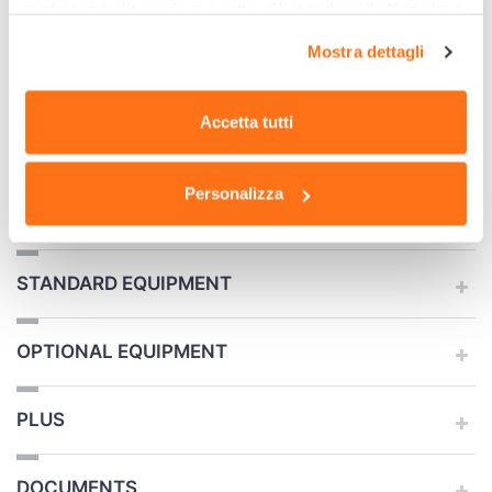
preferenze cliccando qui sotto. Cliccando sulla X in alto a
Weight (Kg)
95
destra del presente banner verranno mantenute le
Mostra dettagli
impostazioni predefinite che non consentono l’utilizzo di
Box dimension (cm)
100 x 65 x 100
cookie o altri strumenti di tracciamento diversi dai
tecnici.
Accetta tutti
Quantity for pallet
1
n° machines container 20'
36
Personalizza
STANDARD EQUIPMENT
OPTIONAL EQUIPMENT
PLUS
DOCUMENTS