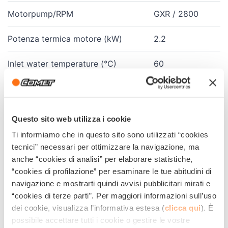
Motorpump/RPM
GXR / 2800
Potenza termica motore (kW)
2.2
Inlet water temperature (°C)
60
Temperatura max. uscita (°C)
110
Serbatoio combustibile caldaia (l)
15
Questo sito web utilizza i cookie
Ti informiamo che in questo sito sono utilizzati “cookies
Consumo combustibile caldaia (l/h)
3.11
tecnici” necessari per ottimizzare la navigazione, ma
anche “cookies di analisi” per elaborare statistiche,
Detergent tank (l)
3.5
“cookies di profilazione” per esaminare le tue abitudini di
navigazione e mostrarti quindi avvisi pubblicitari mirati e
High pressure hose (m)
10
“cookies di terze parti”. Per maggiori informazioni sull’uso
dei cookie, visualizza l’informativa estesa (
clicca qui
). È
Dimensions (cm)
94x62x84
possibile accettare tutti i cookie o gestire le vostre