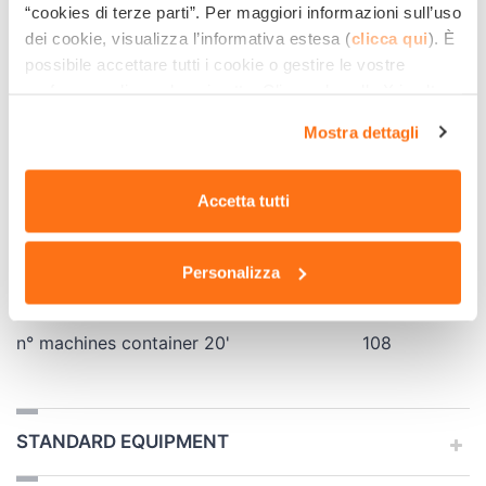
“cookies di terze parti”. Per maggiori informazioni sull’uso
Dimensions (cm)
64x45x85
dei cookie, visualizza l’informativa estesa (
clicca qui
). È
possibile accettare tutti i cookie o gestire le vostre
Dimensioni con manubrio regolabile
56x45x61
preferenze cliccando qui sotto. Cliccando sulla X in alto a
chiuso (cm)
destra del presente banner verranno mantenute le
Mostra dettagli
impostazioni predefinite che non consentono l’utilizzo di
Weight (Kg)
55
cookie o altri strumenti di tracciamento diversi dai
tecnici.
Accetta tutti
Box dimension (cm)
65 x 57 x
65
Personalizza
Quantity for pallet
6
n° machines container 20'
108
STANDARD EQUIPMENT