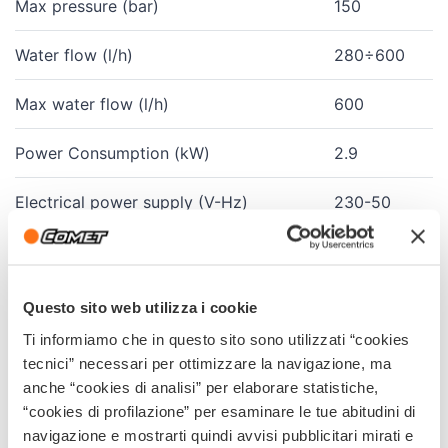
Max pressure (bar)
150
Water flow (l/h)
280÷600
Max water flow (l/h)
600
Power Consumption (kW)
2.9
Electrical power supply (V-Hz)
230-50
Motorpump/RPM
ZW-K /
1400
Questo sito web utilizza i cookie
Potenza termica motore (kW)
2.2
Ti informiamo che in questo sito sono utilizzati “cookies
tecnici” necessari per ottimizzare la navigazione, ma
Inlet water temperature (°C)
60
anche “cookies di analisi” per elaborare statistiche,
“cookies di profilazione” per esaminare le tue abitudini di
High pressure hose (m)
10
navigazione e mostrarti quindi avvisi pubblicitari mirati e